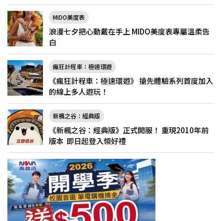
典」
MIDO美度表
浪漫七夕把心動戴在手上 MIDO美度表專屬溫柔告
白
瘋狂計程車：極速環遊
《瘋狂計程車：極速環遊》 搶先體驗系列首度加入
的線上多人遊玩！
新楓之谷：經典版
《新楓之谷：經典版》正式開服！ 重現2010年前
版本 即日起登入領好禮