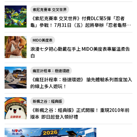
索尼克賽車 交叉世界
《索尼克賽車 交叉世界》付費DLC第5彈「忍者
龜」參戰！ 7月31日（五）起將舉辦「忍者龜祭
典」
MIDO美度表
浪漫七夕把心動戴在手上 MIDO美度表專屬溫柔告
白
瘋狂計程車：極速環遊
《瘋狂計程車：極速環遊》 搶先體驗系列首度加入
的線上多人遊玩！
新楓之谷：經典版
《新楓之谷：經典版》正式開服！ 重現2010年前
版本 即日起登入領好禮