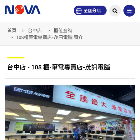
全國分店
首頁
台中店
櫃位查詢
108櫃筆電專賣店-茂訊電腦 簡介
台中店 - 108 櫃-筆電專賣店-茂訊電腦