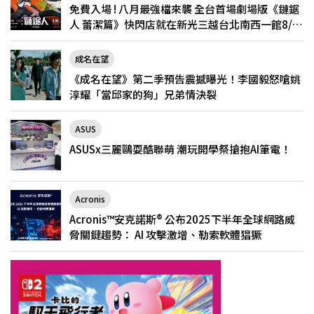
免費入場 ! 八月最強檔來襲 全台首場劇場版《鏈鋸
人 蕾潔篇》快閃店就在新光三越台北南西一館8/6
限定登場
成名在望
《成名在望》第二季預告震撼曝光！李國毅怒嗆姚
淳耀「當邱家的狗」兄弟情決裂
ASUS
ASUSx三麗鷗耍酷聯萌 潮玩開學祭搶抱AI筆電！
Acronis
Acronis™安克諾斯® 公布2025下半年全球網路威
脅關鍵趨勢： AI 攻擊激增、勒索軟體猖獗