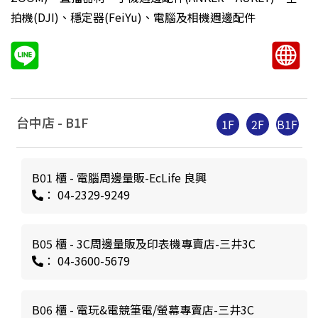
拍機(DJI)、穩定器(FeiYu)、電腦及相機週邊配件
台中店 -
B1
F
1F
2F
B1F
B01 櫃 - 電腦周邊量販-EcLife 良興
： 04-2329-9249
B05 櫃 - 3C周邊量販及印表機專賣店-三井3C
： 04-3600-5679
B06 櫃 - 電玩&電競筆電/螢幕專賣店-三井3C