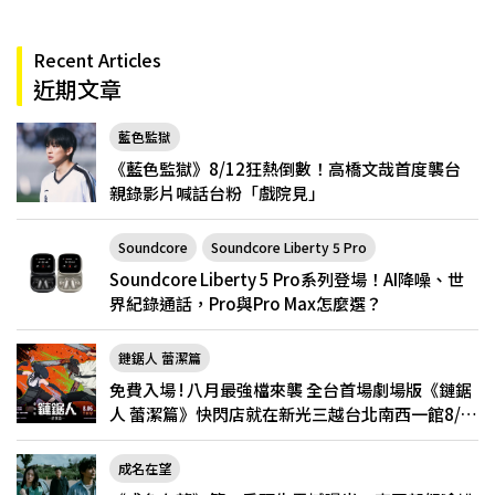
Recent Articles
近期文章
藍色監獄
《藍色監獄》8/12狂熱倒數！高橋文哉首度襲台
親錄影片喊話台粉「戲院見」
Soundcore
Soundcore Liberty 5 Pro
Soundcore Liberty 5 Pro系列登場！AI降噪、世
界紀錄通話，Pro與Pro Max怎麼選？
鏈鋸人 蕾潔篇
免費入場 ! 八月最強檔來襲 全台首場劇場版《鏈鋸
人 蕾潔篇》快閃店就在新光三越台北南西一館8/6
限定登場
成名在望