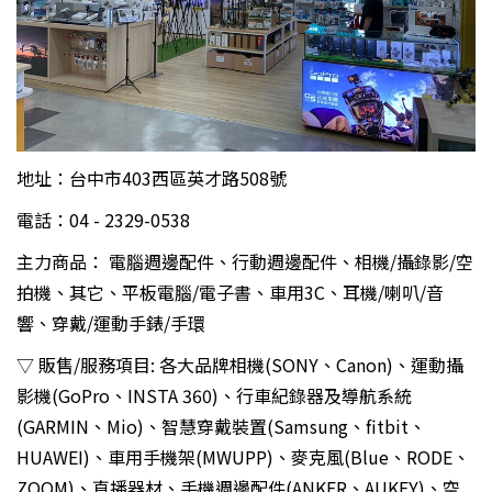
地址：台中市403西區英才路508號
電話：04 - 2329-0538
主力商品： 電腦週邊配件、行動週邊配件、相機/攝錄影/空
拍機、其它、平板電腦/電子書、車用3C、耳機/喇叭/音
響、穿戴/運動手錶/手環
▽ 販售/服務項目: 各大品牌相機(SONY、Canon)、運動攝
影機(GoPro、INSTA 360)、行車紀錄器及導航系統
(GARMIN、Mio)、智慧穿戴裝置(Samsung、fitbit、
HUAWEI)、車用手機架(MWUPP)、麥克風(Blue、RODE、
ZOOM)、直播器材、手機週邊配件(ANKER、AUKEY)、空