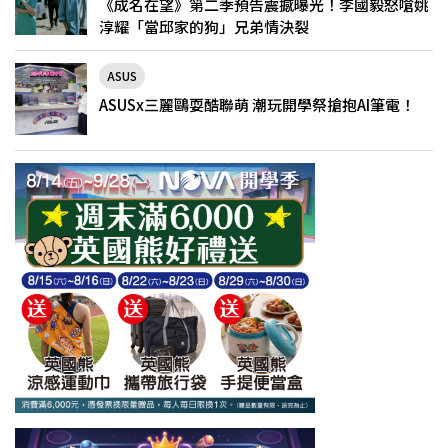
《成名在望》第二季預告震撼曝光！李國毅怒嗆姚
淳耀「當邱家的狗」兄弟情決裂
ASUS
ASUSx三麗鷗耍酷聯萌 潮玩開學祭搶抱AI筆電！