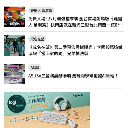
鏈鋸人 蕾潔篇
免費入場 ! 八月最強檔來襲 全台首場劇場版《鏈鋸
人 蕾潔篇》快閃店就在新光三越台北南西一館8/6
限定登場
成名在望
《成名在望》第二季預告震撼曝光！李國毅怒嗆姚
淳耀「當邱家的狗」兄弟情決裂
ASUS
ASUSx三麗鷗耍酷聯萌 潮玩開學祭搶抱AI筆電！