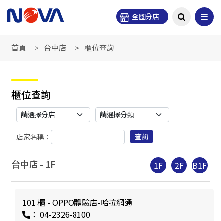
全國分店
首頁
台中店
櫃位查詢
櫃位查詢
查詢
店家名稱：
台中店 -
1
F
1F
2F
B1F
101 櫃 - OPPO體驗店-哈拉網通
： 04-2326-8100