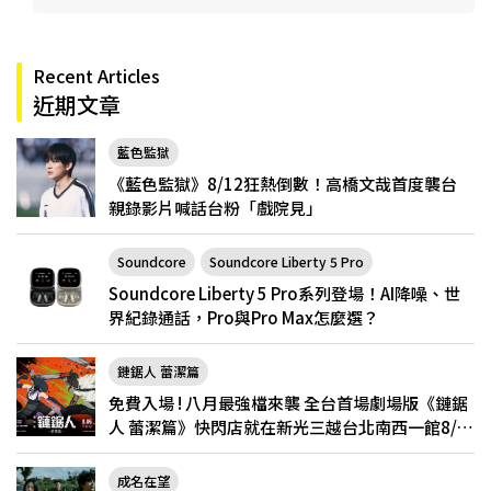
Recent Articles
近期文章
藍色監獄
《藍色監獄》8/12狂熱倒數！高橋文哉首度襲台
親錄影片喊話台粉「戲院見」
Soundcore
Soundcore Liberty 5 Pro
Soundcore Liberty 5 Pro系列登場！AI降噪、世
界紀錄通話，Pro與Pro Max怎麼選？
鏈鋸人 蕾潔篇
免費入場 ! 八月最強檔來襲 全台首場劇場版《鏈鋸
人 蕾潔篇》快閃店就在新光三越台北南西一館8/6
限定登場
成名在望