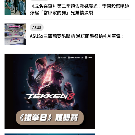
《成名在望》第二季預告震撼曝光！李國毅怒嗆姚
淳耀「當邱家的狗」兄弟情決裂
ASUS
ASUSx三麗鷗耍酷聯萌 潮玩開學祭搶抱AI筆電！