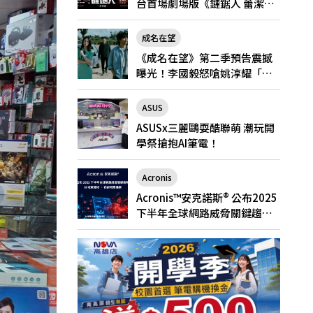
台首場劇場版《鏈鋸人 蕾潔
篇》快閃店就在新光三越台北
南西一館8/6限定登場
成名在望
《成名在望》第二季預告震撼
曝光！李國毅怒嗆姚淳耀「當
邱家的狗」兄弟情決裂
ASUS
ASUSx三麗鷗耍酷聯萌 潮玩開
學祭搶抱AI筆電！
Acronis
Acronis™安克諾斯® 公布2025
下半年全球網路威脅關鍵趨
勢： AI 攻擊激增、勒索軟體猖
獗