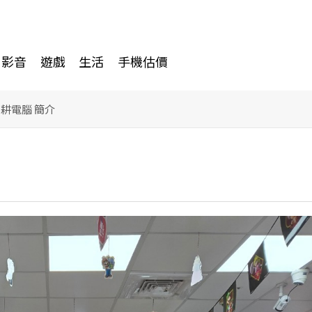
影音
遊戲
生活
手機估價
書耕電腦 簡介