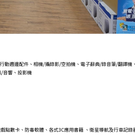
行動週邊配件、相機/攝錄影/空拍機、電子辭典/錄音筆/翻譯機
叭/音響、投影機
光碟、遊戲點數卡、防毒軟體、各式3C應用書籍 、衛星導航及行車記錄