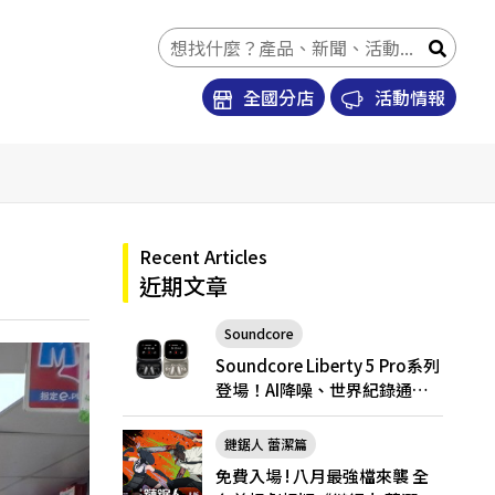
全國分店
活動情報
Recent Articles
近期文章
Soundcore
Soundcore Liberty 5 Pro
Soundcore Liberty 5 Pro系列
登場！AI降噪、世界紀錄通
話，Pro與Pro Max怎麼選？
鏈鋸人 蕾潔篇
免費入場 ! 八月最強檔來襲 全