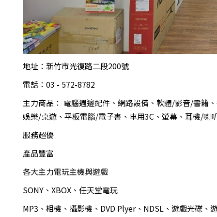
地址：新竹市光復路二段200號
電話：03 - 572-8782
主力商品： 電腦週邊配件、網路設備、軟體/影音/書籍、
娛樂/桌遊、平板電腦/電子書、車用3C、螢幕、耳機/喇
服務超優
產品豐富
各大主力電玩主機與遊戲
SONY、XBOX、任天堂電玩
MP3、相機、攝影機、DVD Plyer、NDSL、遊戲