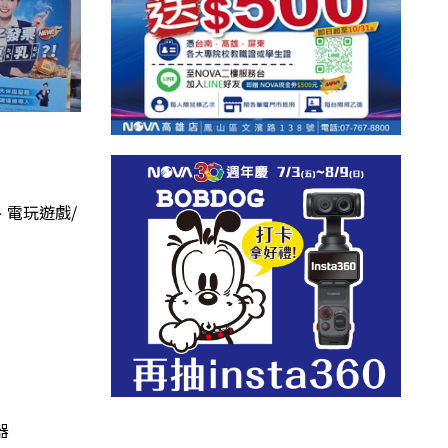
、電玩遊戲/
器