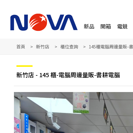
新品
開箱
電競
首頁
新竹店
櫃位查詢
145櫃電腦周邊量販-
新竹店 - 145 櫃-電腦周邊量販-書耕電腦