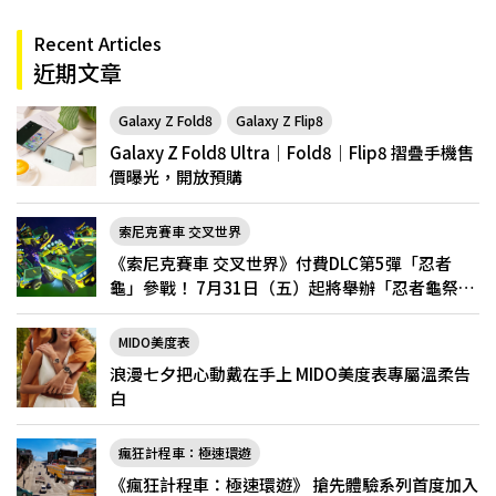
Recent Articles
近期文章
Galaxy Z Fold8
Galaxy Z Flip8
Galaxy Z Fold8 Ultra｜Fold8｜Flip8 摺疊手機售
價曝光，開放預購
索尼克賽車 交叉世界
《索尼克賽車 交叉世界》付費DLC第5彈「忍者
龜」參戰！ 7月31日（五）起將舉辦「忍者龜祭
典」
MIDO美度表
浪漫七夕把心動戴在手上 MIDO美度表專屬溫柔告
白
瘋狂計程車：極速環遊
《瘋狂計程車：極速環遊》 搶先體驗系列首度加入