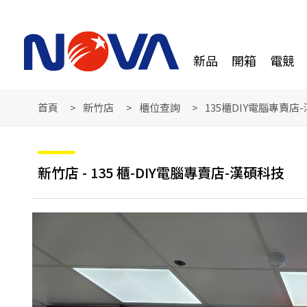
新品
開箱
電競
首頁
新竹店
櫃位查詢
135櫃DIY電腦專賣店
新竹店 - 135 櫃-DIY電腦專賣店-漢碩科技