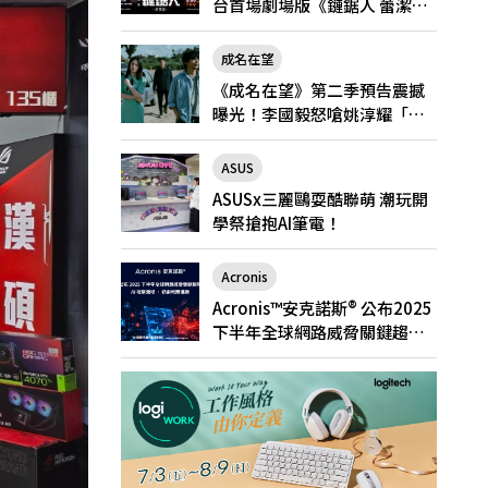
台首場劇場版《鏈鋸人 蕾潔
篇》快閃店就在新光三越台北
南西一館8/6限定登場
成名在望
《成名在望》第二季預告震撼
曝光！李國毅怒嗆姚淳耀「當
邱家的狗」兄弟情決裂
ASUS
ASUSx三麗鷗耍酷聯萌 潮玩開
學祭搶抱AI筆電！
Acronis
Acronis™安克諾斯® 公布2025
下半年全球網路威脅關鍵趨
勢： AI 攻擊激增、勒索軟體猖
獗