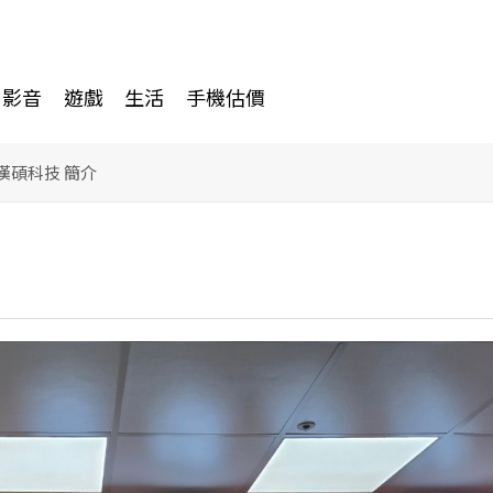
影音
遊戲
生活
手機估價
-漢碩科技 簡介