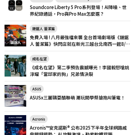
Soundcore Liberty 5 Pro系列登場！AI降噪、世
界紀錄通話，Pro與Pro Max怎麼選？
鏈鋸人 蕾潔篇
免費入場 ! 八月最強檔來襲 全台首場劇場版《鏈鋸
人 蕾潔篇》快閃店就在新光三越台北南西一館8/6
限定登場
成名在望
《成名在望》第二季預告震撼曝光！李國毅怒嗆姚
淳耀「當邱家的狗」兄弟情決裂
ASUS
ASUSx三麗鷗耍酷聯萌 潮玩開學祭搶抱AI筆電！
Acronis
Acronis™安克諾斯® 公布2025下半年全球網路威
脅關鍵趨勢： AI 攻擊激增、勒索軟體猖獗