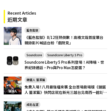
Recent Articles
近期文章
藍色監獄
《藍色監獄》8/12狂熱倒數！高橋文哉首度襲台
親錄影片喊話台粉「戲院見」
Soundcore
Soundcore Liberty 5 Pro
Soundcore Liberty 5 Pro系列登場！AI降噪、世
界紀錄通話，Pro與Pro Max怎麼選？
鏈鋸人 蕾潔篇
免費入場 ! 八月最強檔來襲 全台首場劇場版《鏈鋸
人 蕾潔篇》快閃店就在新光三越台北南西一館8/6
限定登場
成名在望