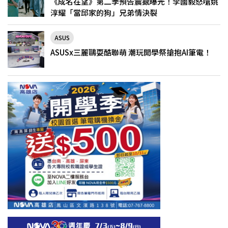
《成名在望》第二季預告震撼曝光！李國毅怒嗆姚
淳耀「當邱家的狗」兄弟情決裂
ASUS
ASUSx三麗鷗耍酷聯萌 潮玩開學祭搶抱AI筆電！