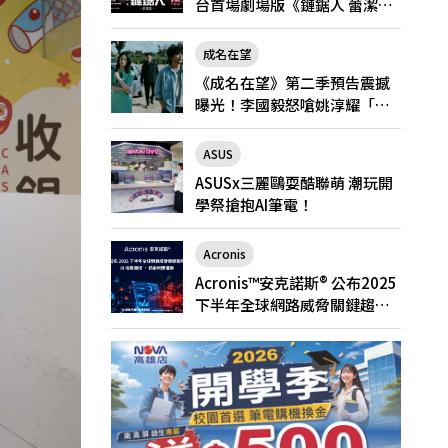
台首場劇場版《鏈鋸人 蕾潔
篇》快閃店就在新光三越台北
南西一館8/6限定登場
成名在望
《成名在望》第二季預告震撼
曝光！李國毅怒嗆姚淳耀「當
邱家的狗」兄弟情決裂
ASUS
ASUSx三麗鷗耍酷聯萌 潮玩開
學祭搶抱AI筆電！
Acronis
Acronis™安克諾斯® 公布2025
下半年全球網路威脅關鍵趨
勢： AI 攻擊激增、勒索軟體猖
獗