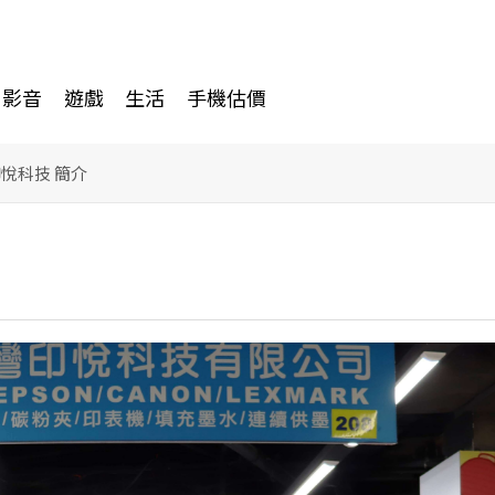
影音
遊戲
生活
手機估價
印悅科技 簡介