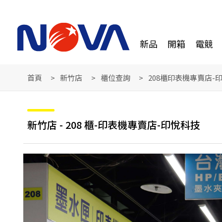
新品
開箱
電競
首頁
新竹店
櫃位查詢
208櫃印表機專賣店-
新竹店 - 208 櫃-印表機專賣店-印悅科技