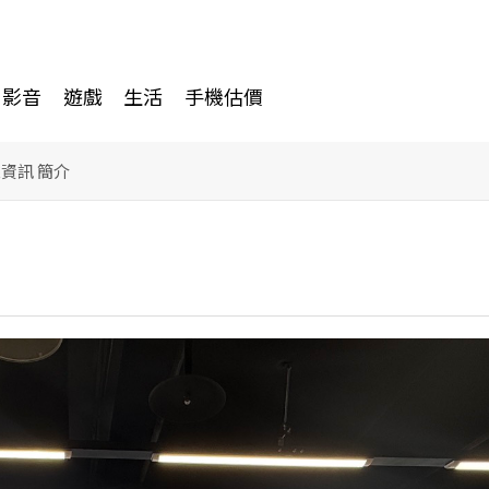
影音
遊戲
生活
手機估價
來資訊 簡介