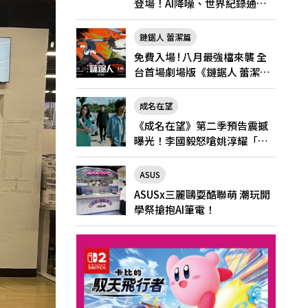
登場！AI降噪、世界紀錄通
話，Pro與Pro Max怎麼選？
鏈鋸人 蕾潔篇
免費入場 ! 八月最強檔來襲 全
台首場劇場版《鏈鋸人 蕾潔
篇》快閃店就在新光三越台北
南西一館8/6限定登場
成名在望
《成名在望》第二季預告震撼
曝光！李國毅怒嗆姚淳耀「當
邱家的狗」兄弟情決裂
ASUS
ASUSx三麗鷗耍酷聯萌 潮玩開
學祭搶抱AI筆電！