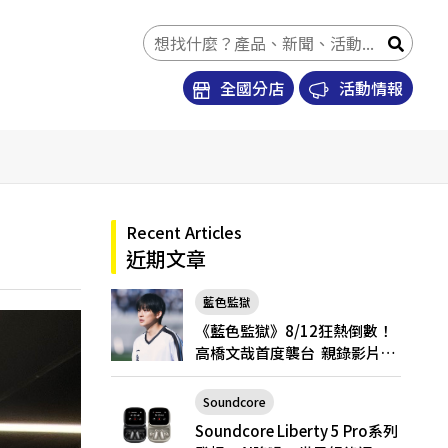
全國分店
活動情報
Recent Articles
近期文章
藍色監獄
《藍色監獄》8/12狂熱倒數！
高橋文哉首度襲台 親錄影片喊
話台粉「戲院見」
Soundcore
Soundcore Liberty 5 Pro
Soundcore Liberty 5 Pro系列