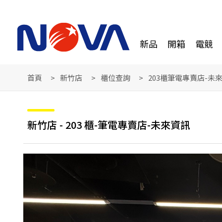
新品
開箱
電競
首頁
新竹店
櫃位查詢
203櫃筆電專賣店-未
新竹店 - 203 櫃-筆電專賣店-未來資訊